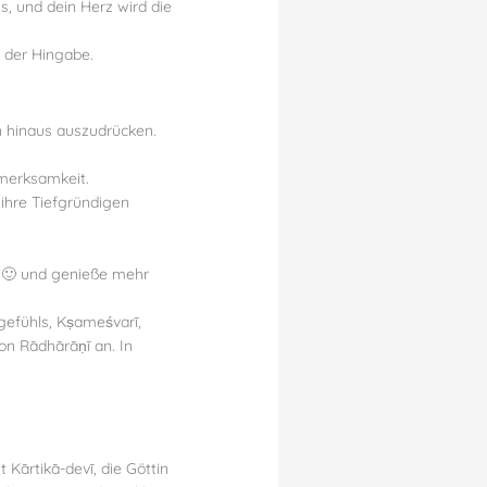
s, und dein Herz wird die
e der Hingabe.
n hinaus auszudrücken.
fmerksamkeit.
 ihre Tiefgründigen
n 🙂 und genieße mehr
gefühls, Kṣameśvarī,
on Rādhārāṇī an. In
 Kārtikā-devī, die Göttin