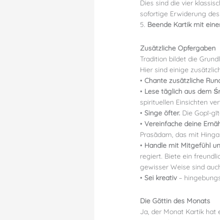
Dies sind die vier klass
sofortige Erwiderung des 
5.
Beende Kartik mit einer
Zusätzliche Opfergaben
Tradition bildet die Gru
Hier sind einige zusätzlic
•
Chante zusätzliche Ru
•
Lese täglich aus dem 
spirituellen Einsichten ve
•
Singe öfter.
Die Gopī-gīt
•
Vereinfache deine Ernä
Prasādam, das mit Hinga
•
Handle mit Mitgefühl un
regiert. Biete ein freund
gewisser Weise sind auch
•
Sei kreativ
– hingebungsv
Die Göttin des Monats
Ja, der Monat Kartik hat 