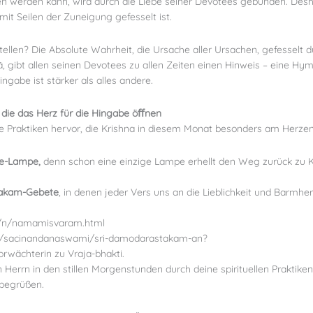
n werden kann, wird durch die Liebe seiner Devotees gebunden. Des
mit Seilen der Zuneigung gefesselt ist.
ellen? Die Absolute Wahrheit, die Ursache aller Ursachen, gefesselt du
 gibt allen seinen Devotees zu allen Zeiten einen Hinweis – eine Hy
ingabe ist stärker als alles andere.
, die das Herz für die Hingabe öﬀnen
ge Praktiken hervor, die Krishna in diesem Monat besonders am Herzen
hee-Lampe,
denn schon eine einzige Lampe erhellt den Weg zurück zu
ṭakam-Gebete
, in denen jeder Vers uns an die Lieblichkeit und Barmhe
s/n/namamisvaram.html
m/sacinandanaswami/sri-damodarastakam-an?
Torwächterin zu Vraja-bhakti.
 Herrn in den stillen Morgenstunden durch deine spirituellen Praktike
 begrüßen.