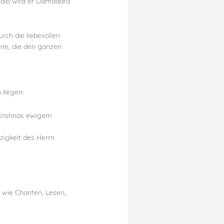
halb wird er Dāmodara
rch die liebevollen
mne, die den ganzen
 liegen:
 Krishnas ewigem
rzigkeit des Herrn
n wie Chanten, Lesen,