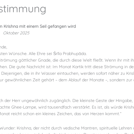
nstimmung
em Krishna mit einem Seil gefangen wird
, Oktober 2025
nde,
ten Wünsche. Alle Ehre sei Śrīla Prabhupāda.
Strömung göttlicher Gnade, die durch diese Welt fließt. Wenn ihr mit 
chen. Die gute Nachricht ist: Im Monat Kartik tritt diese Strömung in 
. Diejenigen, die in ihr Wasser eintauchen, werden sofort näher zu K
zur gewöhnlichen Zeit gehört – dem Ablauf der Monate –, sondern zur g
 der Herr ungewöhnlich zugänglich. Die kleinste Geste der Hingabe, se
hte Ghee-Lampe, wird tausendfach verstärkt. Es ist, als würde Kris
 Monat reicht schon ein kleines Zeichen, das von Herzen kommt.“
 Wunder: Krishna, der nicht durch vedische Mantren, spirituelle Lehr