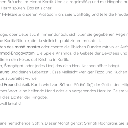
ischen Bräuche im Monat Kartik. Übe sie regelmäßig und mit Hingabe au
Herrn spüren. Das ist sicher!
 Feier.
Biete anderen Prasādam an, seie wohltätig und teile die Freud
ndlage, aber Liebe sucht immer danach, sich über die gegebenen Regel
he Kartik-Rituale, die du vielleicht praktizieren möchtest:
nden des mahā-mantra
oder chante die üblichen Runden mit voller Au
Śrīmad-Bhāgavatam.
Die Spiele Krishnas, die Gebete der Devotees und
rtiefen den Fokus auf Krishna in Kartik.
a, Śaraṇāgati oder jedes Lied, das dein Herz Krishna näher bringt.
hrung
und deinen Lebensstil. Esse vielleicht weniger Pizza und Kuche
be zubereitet wurde.
d Freundlichkeit.
Kartik wird von Śrīman Rādhārāṇī, der Göttin des Mit
liches Wort, eine helfende Hand oder ein vergebendes Herz im Geiste v
 dies Lichter der Hingabe.
oll kreativ!
eine herrschende Göttin. Dieser Monat gehört Śrīmati Rādhārāṇī. Sie ist