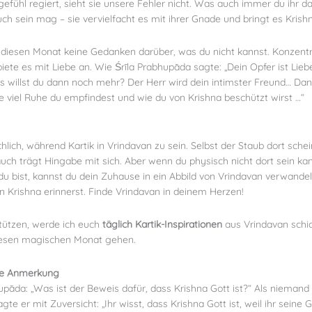
tgefühl regiert, sieht sie unsere Fehler nicht. Was auch immer du ihr da
h sein mag – sie vervielfacht es mit ihrer Gnade und bringt es Krish
 diesen Monat keine Gedanken darüber, was du nicht kannst. Konzentr
iete es mit Liebe an. Wie Śrīla Prabhupāda sagte: „Dein Opfer ist Lie
 willst du dann noch mehr? Der Herr wird dein intimster Freund… Dann
 wie viel Ruhe du empfindest und wie du von Krishna beschützt wirst …“
ichlich, während Kartik in Vrindavan zu sein. Selbst der Staub dort sch
uch trägt Hingabe mit sich. Aber wenn du physisch nicht dort sein kan
 bist, kannst du dein Zuhause in ein Abbild von Vrindavan verwandel
an Krishna erinnerst. Finde Vrindavan in deinem Herzen!
tützen, werde ich euch
täglich Kartik-Inspirationen
aus Vrindavan schic
esen magischen Monat gehen.
lle Anmerkung
upāda: „Was ist der Beweis dafür, dass Krishna Gott ist?“ Als niemand
te er mit Zuversicht: „Ihr wisst, dass Krishna Gott ist, weil ihr seine