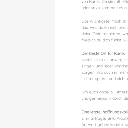
von Kartik. Da sie mit Mi
oder unvollkommen es auc
Das Wichtigste: Mach dir
das, was du kannst, und b
deine Opfer annimmt, was
friedlich du dich fühlst,
Der beste Ort für Kartik
Natürlich ist es unvergle
singen, und jeder Windha
Sorgen. Wo auch immer du
Lichter opferst und dich 
Um euch dabei zu unters
uns gemeinsam durch di
Eine letzte, hoﬀnungsvo
Einmal fragte Śrīla Prabh
Antwort geben konnte, sag