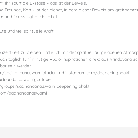
. Ihr spürt die Ekstase – das ist der Beweis.“
d Freunde, Kartik ist der Monat, in dem dieser Beweis am greifbarste
dar und überzeugt euch selbst.
e und viel spirituelle Kraft.
onzentriert zu bleiben und euch mit der spirituell aufgeladenen Atmo
uch täglich fünfminütige Audio-Inspirationen direkt aus Vrindavana sc
bar sein werden:
om/sacinandanaswamioﬃcial und instagram.com/deepeningbhakti
sacinandanaswamiyoutube
/groups/sacinandana.swami.deepening.bhakti
.com/sacinandanaswami