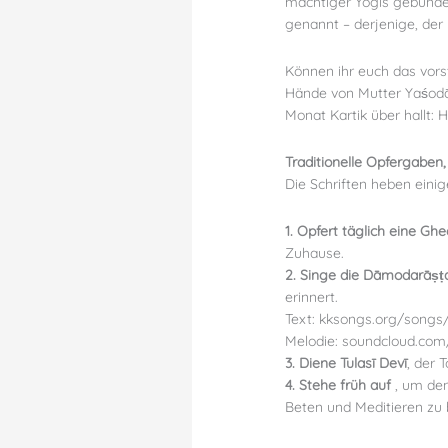
mächtiger Yogis gebunde
genannt – derjenige, der 
Können ihr euch das vorst
Hände von Mutter Yaśodā,
Monat Kartik über hallt: H
Traditionelle Opfergaben
Die Schriften heben eini
1. Opfert täglich eine G
Zuhause.
2. Singe die Dāmodarāṣ
erinnert.
Text: kksongs.org/song
Melodie: soundcloud.co
3. Diene Tulasī Devī
, der 
4. Stehe früh auf
, um den
Beten und Meditieren zu