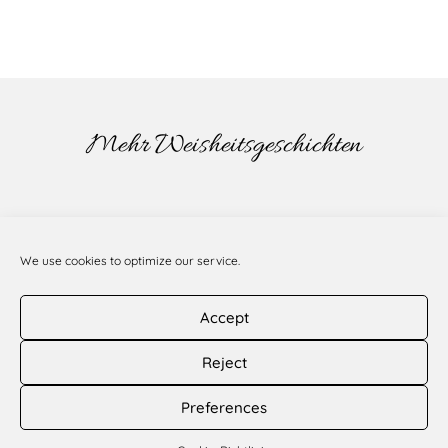
Mehr Weisheitsgeschichten
We use cookies to optimize our service.
Accept
Reject
Copyright © 2024
Sacinandana Swami
Imprint
|
Privacy
Preferences
I
F
Y
S
n
a
o
o